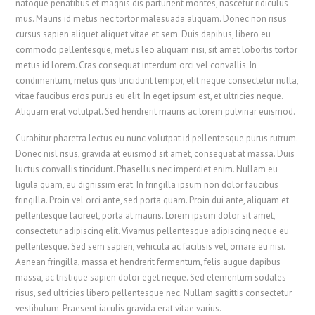
natoque penatibus et magnis dis parturient montes, nascetur ridiculus
mus. Mauris id metus nec tortor malesuada aliquam. Donec non risus
cursus sapien aliquet aliquet vitae et sem. Duis dapibus, libero eu
commodo pellentesque, metus leo aliquam nisi, sit amet lobortis tortor
metus id lorem. Cras consequat interdum orci vel convallis. In
condimentum, metus quis tincidunt tempor, elit neque consectetur nulla,
vitae faucibus eros purus eu elit. In eget ipsum est, et ultricies neque.
Aliquam erat volutpat. Sed hendrerit mauris ac lorem pulvinar euismod.
Curabitur pharetra lectus eu nunc volutpat id pellentesque purus rutrum.
Donec nisl risus, gravida at euismod sit amet, consequat at massa. Duis
luctus convallis tincidunt. Phasellus nec imperdiet enim. Nullam eu
ligula quam, eu dignissim erat. In fringilla ipsum non dolor faucibus
fringilla. Proin vel orci ante, sed porta quam. Proin dui ante, aliquam et
pellentesque laoreet, porta at mauris. Lorem ipsum dolor sit amet,
consectetur adipiscing elit. Vivamus pellentesque adipiscing neque eu
pellentesque. Sed sem sapien, vehicula ac facilisis vel, ornare eu nisi.
Aenean fringilla, massa et hendrerit fermentum, felis augue dapibus
massa, ac tristique sapien dolor eget neque. Sed elementum sodales
risus, sed ultricies libero pellentesque nec. Nullam sagittis consectetur
vestibulum. Praesent iaculis gravida erat vitae varius.