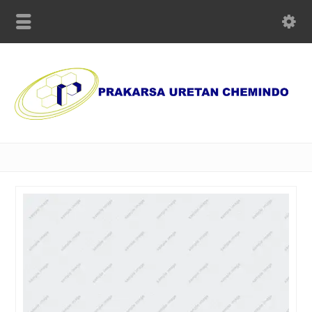
Supplier of Polyurethane Chemicals, Olmo Paper and Machinery